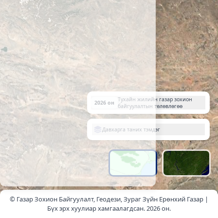
Тухайн жилийн газар зохион
2026 он
байгуулалтын төлөвлөгөө
Давхарга таних тэмдэг
© Газар Зохион Байгуулалт, Геодези, Зураг Зүйн Ерөнхий Газар |
Бүх эрх хуулиар хамгаалагдсан. 2026 он.
200 km