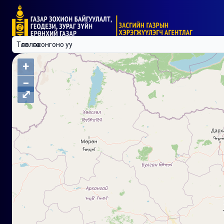
+
−
⤢