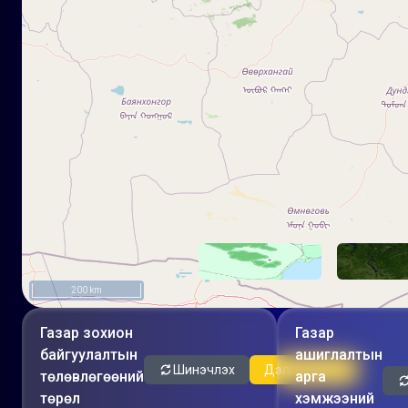
200 km
Газар зохион
Газар
байгуулалтын
ашиглалтын
Шинэчлэх
Дэлгэрэнгүй
төлөвлөгөөний
арга
төрөл
хэмжээний