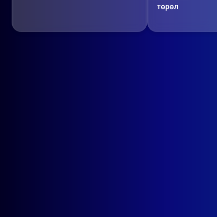
төрөл